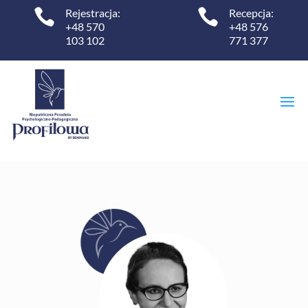

Rejestracja:

Recepcja:
+48 570
+48 576
103 102
771 377