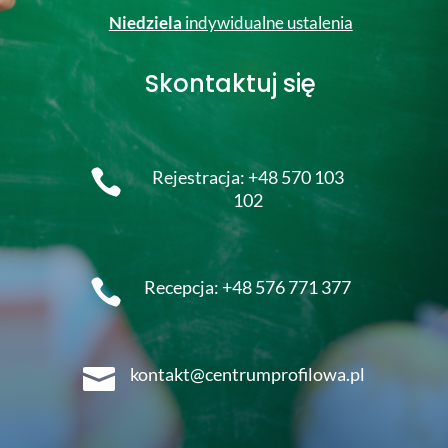
Niedziela
indywidualne ustalenia
Skontaktuj się

Rejestracja: +48 570 103
102

Recepcja: +48 576 771 377

kontakt@centrumprofilowa.pl