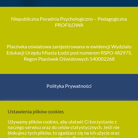
Niepubliczna Poradnia Psychologiczno – Pedagogiczna
PROFILOWA
Placówka oświatowa zarejestrowana w ewidencji Wydziału
Edukacji Urzędu Miasta Łodzi pod numerem RSPO 482975,
Regon Placówek Oświatowych 540002268
Polityka Prywatności

Ustawienia plików cookies
Używamy plików cookies, aby ułatwić Ci korzystanie z
naszego serwisu oraz do celów statystycznych. Jeśli nie
blokujesz tych plików, to zgadzasz się na ich użycie oraz