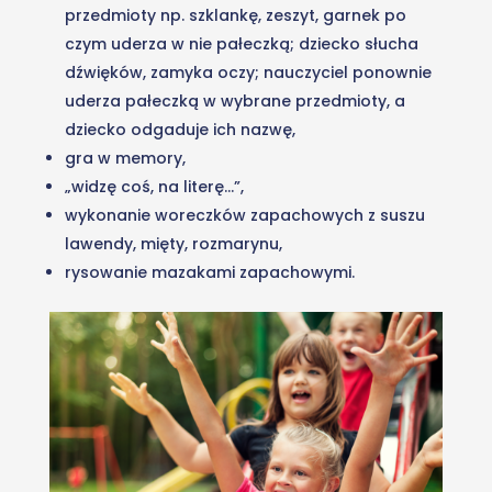
przedmioty np. szklankę, zeszyt, garnek po
czym uderza w nie pałeczką; dziecko słucha
dźwięków, zamyka oczy; nauczyciel ponownie
uderza pałeczką w wybrane przedmioty, a
dziecko odgaduje ich nazwę,
gra w memory,
„widzę coś, na literę…”,
wykonanie woreczków zapachowych z suszu
lawendy, mięty, rozmarynu,
rysowanie mazakami zapachowymi.