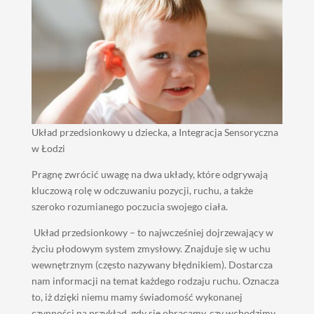
Układ przedsionkowy u dziecka, a Integracja Sensoryczna
w Łodzi
Pragnę zwrócić uwagę na dwa układy, które odgrywają
kluczową rolę w odczuwaniu pozycji, ruchu, a także
szeroko rozumianego poczucia swojego ciała.
Układ przedsionkowy – to najwcześniej dojrzewający w
życiu płodowym system zmysłowy. Znajduje się w uchu
wewnętrznym (często nazywany błędnikiem). Dostarcza
nam informacji na temat każdego rodzaju ruchu. Oznacza
to, iż dzięki niemu mamy świadomość wykonanej
czynności na przykład, gdy się obracamy, czy wchodzimy