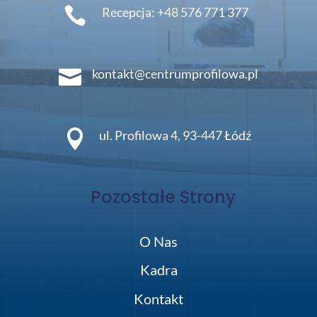

Recepcja: +48 576 771 377

kontakt@centrumprofilowa.pl

ul. Profilowa 4, 93-447 Łódź
Pozostałe Strony
O Nas
Kadra
Kontakt