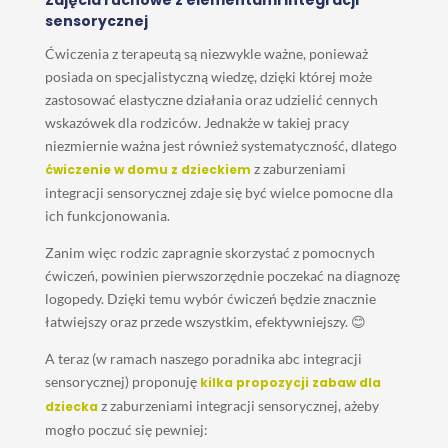
Zajęcia ruchowe z elementami integracji
sensorycznej
Ćwiczenia z terapeutą są niezwykle ważne, ponieważ
posiada on specjalistyczną wiedzę, dzięki której może
zastosować elastyczne działania oraz udzielić cennych
wskazówek dla rodziców. Jednakże w takiej pracy
niezmiernie ważna jest również systematyczność, dlatego
z zaburzeniami
ćwiczenie w domu z dzieckiem
integracji sensorycznej zdaje się być wielce pomocne dla
ich funkcjonowania.
Zanim więc rodzic zapragnie skorzystać z pomocnych
ćwiczeń, powinien pierwszorzędnie poczekać na diagnozę
logopedy. Dzięki temu wybór ćwiczeń będzie znacznie
łatwiejszy oraz przede wszystkim, efektywniejszy. 😊
A teraz (w ramach naszego poradnika abc integracji
sensorycznej) proponuję
kilka propozycji zabaw dla
z zaburzeniami integracji sensorycznej, ażeby
dziecka
mogło poczuć się pewniej: