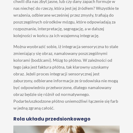
chwili dla nas zbyt jasne, lub czy dany zapach formuje w
nas niechęć do rzeczy, która jest jej źródłem? Wszystkie te
wrażenia, odbierane wcześniej przez zmysły, trafiają do
poszczególnych ośrodków mózgu, które odpowiadają za
rozpoznanie, interpretację, segregację, a w dalszej
kolejności w końcu za ich wzajemną integrację.
Można wyobrazić sobie, iż integracja sensoryczna to stale
zmieniający się obraz, namalowany poszczególnymi
kolorami (bodźcami). Mózg to płótno. W zależności od
tego jaka jest faktura płótna, tak klarowny uzyskamy
obraz. Jeżeli proces integracji sensorycznej jest
zaburzony, odbierane informacje ze środowiska nie mogą
być odpowiednio przetworzone, dlatego namalowany
obraz będzie się różnił od normatywnego.
Podarte/uszkodzone płótno uniemożliwi łączenie się farb
w jedną zgraną całość.
Rola układu przedsionkowego