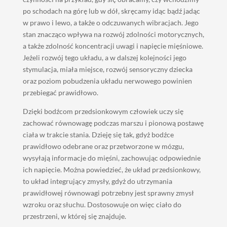
po schodach na górę lub w dół, skręcamy idąc bądź jadąc
w prawo i lewo, a także o odczuwanych wibracjach. Jego
stan znacząco wpływa na rozwój zdolności motorycznych,
a także zdolność koncentracji uwagi i napięcie mięśniowe.
Jeżeli rozwój tego układu, a w dalszej kolejności jego
stymulacja, miała miejsce, rozwój sensoryczny dziecka
oraz poziom pobudzenia układu nerwowego powinien
przebiegać prawidłowo.
Dzięki bodźcom przedsionkowym człowiek uczy się
zachować równowagę podczas marszu i pionową postawę
ciała w trakcie stania. Dzieję się tak, gdyż bodźce
prawidłowo odebrane oraz przetworzone w mózgu,
wysyłają informacje do mięśni, zachowując odpowiednie
ich napięcie. Można powiedzieć, że układ przedsionkowy,
to układ integrujący zmysły, gdyż do utrzymania
prawidłowej równowagi potrzebny jest sprawny zmysł
wzroku oraz słuchu. Dostosowuje on więc ciało do
przestrzeni, w której się znajduje.