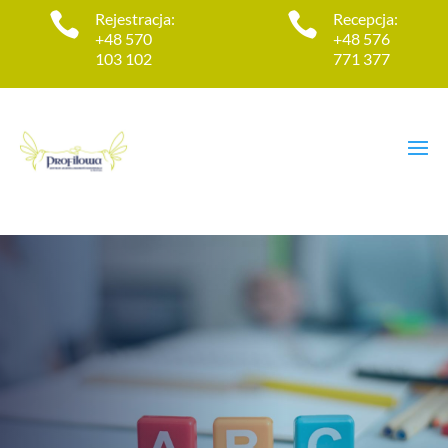

Rejestracja:

Recepcja:
+48 570
+48 576
103 102
771 377