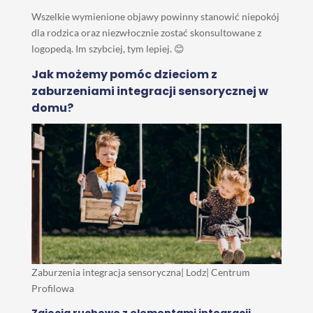
Wszelkie wymienione objawy powinny stanowić niepokój
dla rodzica oraz niezwłocznie zostać skonsultowane z
logopedą. Im szybciej, tym lepiej. 😊
Jak możemy pomóc dzieciom z
zaburzeniami integracji sensorycznej w
domu?
Zaburzenia integracja sensoryczna| Lodz| Centrum
Profilowa