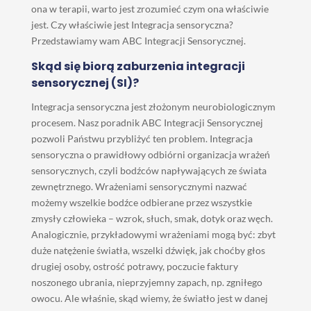
ona w terapii, warto jest zrozumieć czym ona właściwie
jest. Czy właściwie jest Integracja sensoryczna?
Przedstawiamy wam ABC Integracji Sensorycznej.
Skąd się biorą zaburzenia integracji
sensorycznej (SI)?
Integracja sensoryczna jest złożonym neurobiologicznym
procesem. Nasz poradnik ABC Integracji Sensorycznej
pozwoli Państwu przybliżyć ten problem. Integracja
sensoryczna o prawidłowy odbiórni organizacja wrażeń
sensorycznych, czyli bodźców napływających ze świata
zewnętrznego. Wrażeniami sensorycznymi nazwać
możemy wszelkie bodźce odbierane przez wszystkie
zmysły człowieka – wzrok, słuch, smak, dotyk oraz węch.
Analogicznie, przykładowymi wrażeniami mogą być: zbyt
duże natężenie światła, wszelki dźwięk, jak choćby głos
drugiej osoby, ostrość potrawy, poczucie faktury
noszonego ubrania, nieprzyjemny zapach, np. zgniłego
owocu. Ale właśnie, skąd wiemy, że światło jest w danej